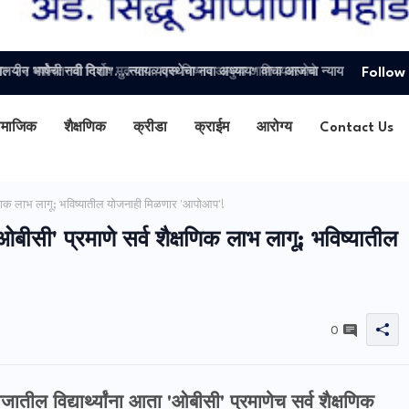
ायालयीन भाषेची नवी दिशा"....न्यायव्यवस्थेचा नवा अध्याय" वाचा आजचा न्याय
Follow
ामाजिक
शैक्षणिक
क्रीडा
क्राईम
आरोग्य
Contact Us
्षणिक लाभ लागू; भविष्यातील योजनाही मिळणार 'आपोआप'!
ीसी' प्रमाणे सर्व शैक्षणिक लाभ लागू; भविष्यातील
0
तील विद्यार्थ्यांना आता 'ओबीसी' प्रमाणेच सर्व शैक्षणिक