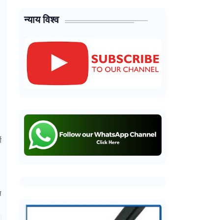
न्याय विश्व
ग
े