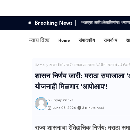
Breaking News
"‘अब्रू’ नव्हे, ‘स्वाभिमान’ : न्य
विश्व संपादकीय लेख
न्याय विश्व
Home
संपादकीय
राजकीय
स
Home
शासन निर्णय जारी: मराठा समाजाला 'ओबीसी' प्रमाणे सर्व शैक
शासन निर्णय जारी: मराठा समाजाला 'ओब
योजनाही मिळणार 'आपोआप'!
By -
Nyay Vishva
3 minute read
June 05, 2026
राज्य शासनाचा ऐतिहासिक निर्णय: मराठा समाजा