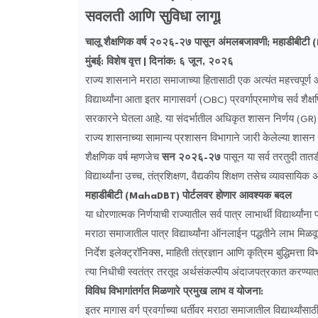
सवलती आणि सुविधा लागू!
चालू शैक्षणिक वर्ष २०२६-२७ पासून अंमलबजावणी; महाडीबीट
मुंबई:
​
विशेष वृत्त | दिनांक: ६ जून, २०२६
राज्य शासनाने मराठा समाजाच्या हितासाठी एक अत्यंत महत्त्वपूर
विद्यार्थ्यांना आता इतर मागासवर्ग (OBC) प्रवर्गाप्रमाणेच सर्व शैक
सरकारने घेतला आहे. या संदर्भातील अधिकृत शासन निर्णय (GR
​राज्य शासनाच्या सामान्य प्रशासन विभागाने जारी केलेल्या शासन 
शैक्षणिक वर्ष म्हणजेच
सन २०२६-२७
पासून या सर्व तरतुदी तातड
विद्यार्थ्यांना उच्च, तंत्रशिक्षण, वैद्यकीय शिक्षण तसेच व्यावसाय
महाडीबीटी (MahaDBT) पोर्टलवर होणार आवश्यक बदल
​या धोरणात्मक निर्णयाची राज्यातील सर्व पात्र लाभार्थी विद्यार्थ्
मराठा समाजातील पात्र विद्यार्थ्यांना ऑनलाईन पद्धतीने लाभ मि
निर्देश इलेक्ट्रॉनिक्स, माहिती तंत्रज्ञान आणि कृत्रिम बुद्धिमत
त्या निधीची स्वतंत्र तरतूद अर्थसंकल्पीय अंदाजपत्रकात करण्यात
विविध विभागांतर्गत मिळणारे प्रमुख लाभ व योजना:
​इतर मागास वर्ग प्रवर्गाच्या धर्तीवर मराठा समाजातील विद्यार्थ्यां