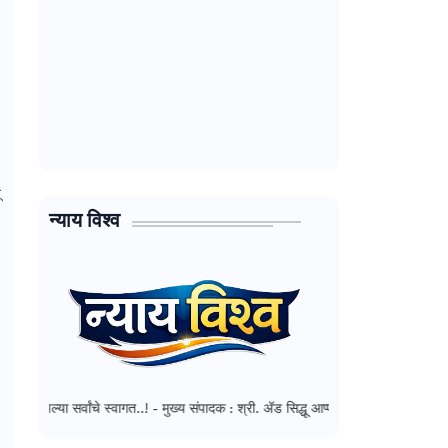
ू
न्याय विश्व
ांचे स्वागत..! - मुख्य संपादक : श्री. ॲड सिद्धू आप्पाणा महाडीक