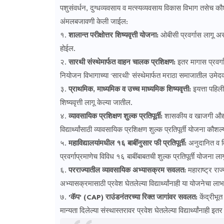
पशुसंवर्धन, दुग्धव्यवसाय व मत्स्यव्यवसाय विकास विभाग तसेच 
अंमलबजावणी केली जाईल:
​१.
शालान्त परीक्षोत्तर शिष्यवृत्ती योजना:
ओबीसी प्रवर्गास लागू असले
होईल.
२.
सारथी संस्थेमार्फत वाहन चालक प्रशिक्षण:
इतर मागास प्रवर्
नियोजन विभागाच्या 'सारथी' संस्थेमार्फत मराठा समाजातील उमेदवा
३.
प्राथमिक, माध्यमिक व उच्च माध्यमिक शिष्यवृत्ती:
इयत्ता पहिली
शिष्यवृत्ती लागू केल्या जातील.
४.
व्यावसायिक प्रशिक्षण शुल्क प्रतिपूर्ती:
शासकीय व खाजगी औद्योगि
विद्यार्थ्यांसाठी व्यावसायिक प्रशिक्षण शुल्क प्रतिपूर्ती योजना क
५.
महाविद्यालयांमधील १६ बाबींनुसार फी प्रतिपूर्ती:
अनुदानित व विन
प्रवर्गाप्रमाणेच विविध १६ बाबींबाबतची शुल्क प्रतिपूर्ती योजना 
६.
परराज्यातील व्यावसायिक अभ्यासक्रम सवलत:
महाराष्ट्र रा
अभ्यासक्रमासाठी प्रवेश घेतलेल्या विद्यार्थ्यांनाही या योजनेचा ला
७.
'कॅप' (CAP) राउंडनंतरच्या रिक्त जागांवर सवलत:
केंद्रीभूत
मान्यता दिलेल्या संस्थास्तरावर प्रवेश घेतलेल्या विद्यार्थ्यांनाही इतर