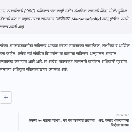
ागास प्रवर्गासाठी (OBC) भविष्यात ज्या काही नवीन शैक्षणिक सवलती किंवा सोयी-सुविधा
 आदेशाची वाट न पाहता मराठा समाजास
'आपोआप' (Automatically)
लागू होतील, अशी
रण्यात आली आहे.
ा योजनांच्या अंमलबजावणीचा सविस्तर आढावा मराठा समाजाच्या सामाजिक, शैक्षणिक व आर्थिक
ेतला जाईल. तसेच सर्व संबंधित विभागांना या कामाचा सविस्तर अनुपालन अहवाल
कारक करण्यात आले आहे. हा आदेश महाराष्ट्र शासनाचे कार्यसन अधिकारी प्रशांत
शासनाच्या अधिकृत संकेतस्थळावर उपलब्ध आहे.
NEWER
अवघ्या ५० मतांनी पराभव... पण मनं जिंकणारा लढवय्या!– ॲड. प्रमोद भोकरे यांच्या
जिद्दीला सलाम!