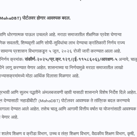
ी (MahaDBT) पोर्टलवर होणार आवश्यक बदल.
्ण आणि धोरणात्मक पाऊल उचलले आहे. मराठा समाजातील शैक्षणिक प्रवेश घेणाऱ्या
्षणिक सवलती, शिष्यवृत्ती आणि सोयी-सुविधांचा लाभ देण्याचा क्रांतिकारी निर्णय राज्य
) सामान्य प्रशासन विभागाकडून ५ जून, २०२६ रोजी जारी करण्यात आला आहे.
निर्णय क्रमांक:
संकीर्ण-२०२५/प्र.क्र.१२९/(ई-११५८६०६)/आरक्षण-५
अन्वये, चाल
ीने लागू करण्यात येणार आहेत. शासनाच्या या निर्णयामुळे मराठा समाजातील लाखो
िक अभ्यासक्रमांमध्ये मोठा आर्थिक दिलासा मिळणार आहे.
यांना प्रभावी आणि सुलभ पद्धतीने अंमलबजावणी व्हावी यासाठी शासनाने विशेष निर्देश दिले आहेत.
ळवून देण्यासाठी 'महाडीबीटी' (MahaDBT) पोर्टलवर आवश्यक ते तांत्रिक बदल करण्याचे
्ता विभागाला देण्यात आले आहेत. तसेच चालू आणि आगामी वित्तीय वर्षात या योजनांसाठी आवश्यक
 येणार आहे.
न्याय विश्व - मध्ये आपल्या सर्व
साठी शालेय शिक्षण व क्रीडा विभाग, उच्च व तंत्र शिक्षण विभाग, वैद्यकीय शिक्षण विभाग, कृषी,