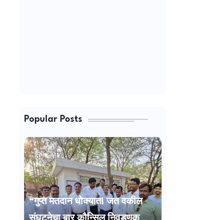
Popular Posts
“गुप्त मतदान धोक्यात! जत वकील
संघटनेचा बार कौन्सिल निवडणूक