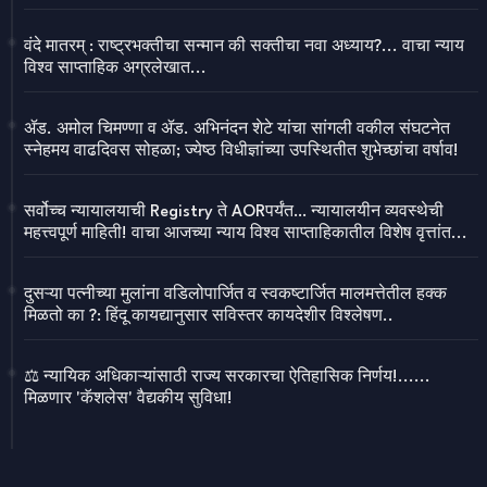
वंदे मातरम् : राष्ट्रभक्तीचा सन्मान की सक्तीचा नवा अध्याय?... वाचा न्याय
विश्व साप्ताहिक अग्रलेखात...
ॲड. अमोल चिमण्णा व ॲड. अभिनंदन शेटे यांचा सांगली वकील संघटनेत
स्नेहमय वाढदिवस सोहळा; ज्येष्ठ विधीज्ञांच्या उपस्थितीत शुभेच्छांचा वर्षाव!
सर्वोच्च न्यायालयाची Registry ते AORपर्यंत… न्यायालयीन व्यवस्थेची
महत्त्वपूर्ण माहिती! वाचा आजच्या न्याय विश्व साप्ताहिकातील विशेष वृत्तांत...
दुसऱ्या पत्नीच्या मुलांना वडिलोपार्जित व स्वकष्टार्जित मालमत्तेतील हक्क
मिळतो का ?: हिंदू कायद्यानुसार सविस्तर कायदेशीर विश्लेषण..
⚖️ न्यायिक अधिकाऱ्यांसाठी राज्य सरकारचा ऐतिहासिक निर्णय!......
मिळणार 'कॅशलेस' वैद्यकीय सुविधा!