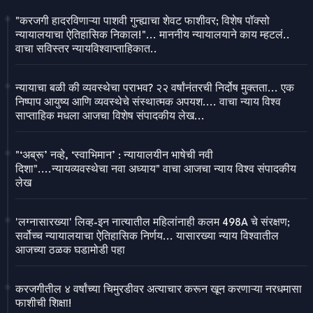
"करजगी हादरविणाऱ्या पाशवी गुन्ह्याचा शेवट फाशीवर; विशेष पॉक्सो
न्यायालयाचा ऐतिहासिक निकाल!"... माननीय न्यायालयाने काय म्हटलं..
वाचा सविस्तर न्यायविश्वाप्ताहिकात..
न्यायाचा बळी की व्यवस्थेचा पराभव? २२ वर्षांनंतरची निर्दोष मुक्तता... एक
निष्पाप आयुष्य आणि व्यवस्थेचे संस्थात्मक अपयश.... वाचा न्याय विश्व
साप्ताहिक मधला आजचा विशेष संपादकीय लेख...
"‘अब्रू’ नव्हे, ‘स्वाभिमान’ : न्यायालयीन भाषेची नवी
दिशा"....न्यायव्यवस्थेचा नवा अध्याय" वाचा आजचा न्याय विश्व संपादकीय
लेख
'लग्नासारख्या' लिव्ह-इन नात्यातील महिलांनाही कलम 498A चे संरक्षण;
सर्वोच्च न्यायालयाचा ऐतिहासिक निर्णय... यासारख्या न्याय विश्वातील
आजच्या ठळक घडामोडी पहा
करजगीतील ४ वर्षांच्या चिमुरडीवर अत्याचार करून खून करणाऱ्या नरधमासा
फाशीची शिक्षा!