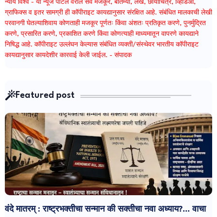
न्याय विश्व - या न्यूज पोर्टल वरील सर्व मजकूर, बातम्या, लेख, छायाचित्रे, व्हिडिओ,
ग्राफिक्स व इतर सामग्री ही कॉपीराइट कायद्यानुसार संरक्षित आहे. संबंधित मालकाची लेखी
परवानगी घेतल्याशिवाय कोणताही मजकूर पूर्णतः किंवा अंशतः प्रतिकृत करणे, पुनर्मुद्रित
करणे, प्रसारित करणे, प्रकाशित करणे किंवा कोणत्याही माध्यमातून वापरणे कायद्याने
निषिद्ध आहे. कॉपीराइट उल्लंघन केल्यास संबंधित व्यक्ती/संस्थेवर भारतीय कॉपीराइट
कायद्यानुसार कायदेशीर कारवाई केली जाईल. - संपादक
Featured post
वंदे मातरम् : राष्ट्रभक्तीचा सन्मान की सक्तीचा नवा अध्याय?... वाचा