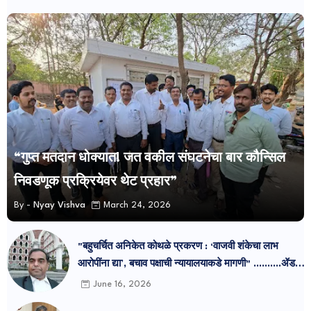
“गुप्त मतदान धोक्यात! जत वकील संघटनेचा बार कौन्सिल
निवडणूक प्रक्रियेवर थेट प्रहार”
By -
Nyay Vishva
March 24, 2026
"बहुचर्चित अनिकेत कोथळे प्रकरण : ‘वाजवी शंकेचा लाभ
आरोपींना द्या’, बचाव पक्षाची न्यायालयाकडे मागणी" ..........ॲड
प्रमोद सुतार
June 16, 2026