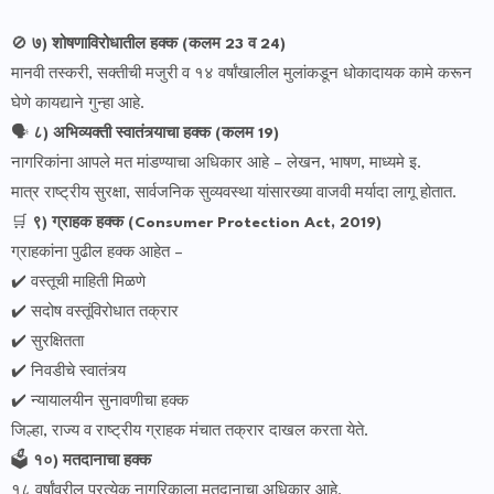
🚫
७) शोषणाविरोधातील हक्क (कलम 23 व 24)
मानवी तस्करी, सक्तीची मजुरी व १४ वर्षांखालील मुलांकडून धोकादायक कामे करून
घेणे कायद्याने गुन्हा आहे.
🗣️
८) अभिव्यक्ती स्वातंत्र्याचा हक्क (कलम 19)
नागरिकांना आपले मत मांडण्याचा अधिकार आहे – लेखन, भाषण, माध्यमे इ.
मात्र राष्ट्रीय सुरक्षा, सार्वजनिक सुव्यवस्था यांसारख्या वाजवी मर्यादा लागू होतात.
🛒
९) ग्राहक हक्क (Consumer Protection Act, 2019)
ग्राहकांना पुढील हक्क आहेत –
✔️ वस्तूची माहिती मिळणे
✔️ सदोष वस्तूंविरोधात तक्रार
✔️ सुरक्षितता
✔️ निवडीचे स्वातंत्र्य
✔️ न्यायालयीन सुनावणीचा हक्क
जिल्हा, राज्य व राष्ट्रीय ग्राहक मंचात तक्रार दाखल करता येते.
🗳️
१०) मतदानाचा हक्क
१८ वर्षांवरील प्रत्येक नागरिकाला मतदानाचा अधिकार आहे.