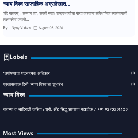
न्याय विश्व साप्ताहिक अग्रलेखात...
‘वंदे मातरम्’ : सन्मान हवा, सक्ती नको! राष्ट्रभक्तीचा गौरव करताना संविधानिक स्वातंत्र्याची
लक्ष्मणरेषा जपली…
By -
Nyay Vishva
August 08, 2026
Labels
(1)
"उपोषणाचा घटनात्मक अधिकार
(1)
प्रजासत्ताक दिनी ‘न्याय विश्व’चा शुभारंभ
न्याय विश्व
बातम्या व जाहिराती करिता : श्री. ॲड सिद्धू आप्पाणा महाडीक / +91 9372391409
Most Views