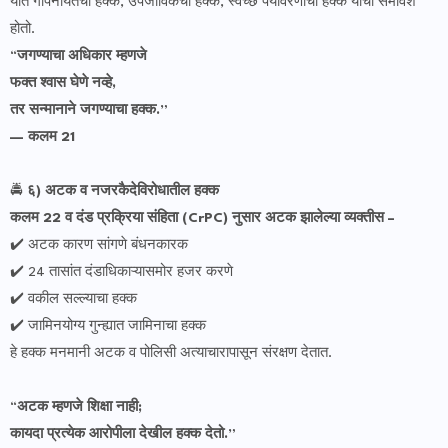
यात गोपनीयतेचा हक्क, उपजीविकेचा हक्क, स्वच्छ पर्यावरणाचा हक्क यांचा समावेश
होतो.
“
जगण्याचा अधिकार म्हणजे
फक्त श्वास घेणे नव्हे,
तर सन्मानाने जगण्याचा हक्क.”
— कलम 21
🚔
६) अटक व नजरकैदेविरोधातील हक्क
कलम 22 व दंड प्रक्रिया संहिता (CrPC) नुसार अटक झालेल्या व्यक्तीस –
✔️ अटक कारण सांगणे बंधनकारक
✔️ 24 तासांत दंडाधिकाऱ्यासमोर हजर करणे
✔️ वकील सल्ल्याचा हक्क
✔️ जामिनयोग्य गुन्ह्यात जामिनाचा हक्क
हे हक्क मनमानी अटक व पोलिसी अत्याचारापासून संरक्षण देतात.
“
अटक म्हणजे शिक्षा नाही;
कायदा प्रत्येक आरोपीला देखील हक्क देतो.”