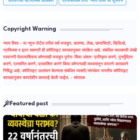
"उपोषणाचा घटनात्मक अधिकार
प्रजासत्ताक दिनी ‘न्याय विश्व’चा शुभारंभ
Copyright Warning
न्याय विश्व - या न्यूज पोर्टल वरील सर्व मजकूर, बातम्या, लेख, छायाचित्रे, व्हिडिओ,
ग्राफिक्स व इतर सामग्री ही कॉपीराइट कायद्यानुसार संरक्षित आहे. संबंधित मालकाची लेखी
परवानगी घेतल्याशिवाय कोणताही मजकूर पूर्णतः किंवा अंशतः प्रतिकृत करणे, पुनर्मुद्रित
करणे, प्रसारित करणे, प्रकाशित करणे किंवा कोणत्याही माध्यमातून वापरणे कायद्याने
निषिद्ध आहे. कॉपीराइट उल्लंघन केल्यास संबंधित व्यक्ती/संस्थेवर भारतीय कॉपीराइट
कायद्यानुसार कायदेशीर कारवाई केली जाईल. - संपादक
Featured post