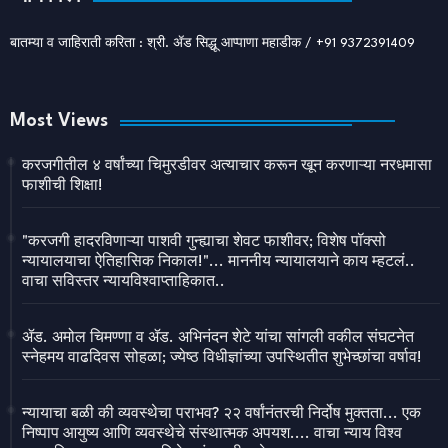
बातम्या व जाहिराती करिता : श्री. ॲड सिद्धू आप्पाणा महाडीक / +91 9372391409
Most Views
करजगीतील ४ वर्षांच्या चिमुरडीवर अत्याचार करून खून करणाऱ्या नरधमासा
फाशीची शिक्षा!
"करजगी हादरविणाऱ्या पाशवी गुन्ह्याचा शेवट फाशीवर; विशेष पॉक्सो
न्यायालयाचा ऐतिहासिक निकाल!"... माननीय न्यायालयाने काय म्हटलं..
वाचा सविस्तर न्यायविश्वाप्ताहिकात..
ॲड. अमोल चिमण्णा व ॲड. अभिनंदन शेटे यांचा सांगली वकील संघटनेत
स्नेहमय वाढदिवस सोहळा; ज्येष्ठ विधीज्ञांच्या उपस्थितीत शुभेच्छांचा वर्षाव!
न्यायाचा बळी की व्यवस्थेचा पराभव? २२ वर्षांनंतरची निर्दोष मुक्तता... एक
निष्पाप आयुष्य आणि व्यवस्थेचे संस्थात्मक अपयश.... वाचा न्याय विश्व