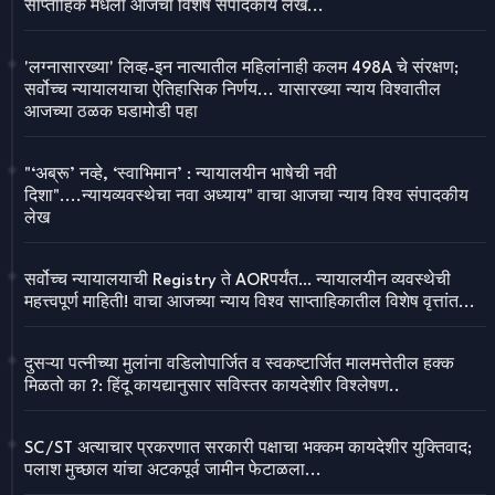
साप्ताहिक मधला आजचा विशेष संपादकीय लेख...
'लग्नासारख्या' लिव्ह-इन नात्यातील महिलांनाही कलम 498A चे संरक्षण;
सर्वोच्च न्यायालयाचा ऐतिहासिक निर्णय... यासारख्या न्याय विश्वातील
आजच्या ठळक घडामोडी पहा
"‘अब्रू’ नव्हे, ‘स्वाभिमान’ : न्यायालयीन भाषेची नवी
दिशा"....न्यायव्यवस्थेचा नवा अध्याय" वाचा आजचा न्याय विश्व संपादकीय
लेख
सर्वोच्च न्यायालयाची Registry ते AORपर्यंत… न्यायालयीन व्यवस्थेची
महत्त्वपूर्ण माहिती! वाचा आजच्या न्याय विश्व साप्ताहिकातील विशेष वृत्तांत...
दुसऱ्या पत्नीच्या मुलांना वडिलोपार्जित व स्वकष्टार्जित मालमत्तेतील हक्क
मिळतो का ?: हिंदू कायद्यानुसार सविस्तर कायदेशीर विश्लेषण..
SC/ST अत्याचार प्रकरणात सरकारी पक्षाचा भक्कम कायदेशीर युक्तिवाद;
पलाश मुच्छाल यांचा अटकपूर्व जामीन फेटाळला...