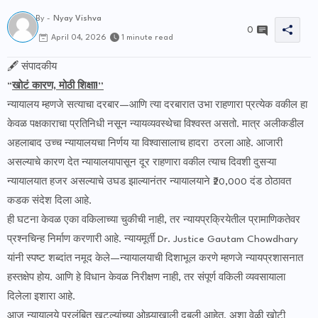
By -
Nyay Vishva
0
1 minute read
April 04, 2026
🖋️ संपादकीय
“
खोटं कारण, मोठी शिक्षा!”
न्यायालय म्हणजे सत्याचा दरबार—आणि त्या दरबारात उभा राहणारा प्रत्येक वकील हा
केवळ पक्षकाराचा प्रतिनिधी नसून न्यायव्यवस्थेचा विश्वस्त असतो. मात्र अलीकडील
अहलाबाद उच्च न्यायालयचा निर्णय या विश्वासालाच हादरा ठरला आहे. आजारी
असल्याचे कारण देत न्यायालयापासून दूर राहणारा वकील त्याच दिवशी दुसऱ्या
न्यायालयात हजर असल्याचे उघड झाल्यानंतर न्यायालयाने ₹20,000 दंड ठोठावत
कडक संदेश दिला आहे.
ही घटना केवळ एका वकिलाच्या चुकीची नाही, तर न्यायप्रक्रियेतील प्रामाणिकतेवर
प्रश्नचिन्ह निर्माण करणारी आहे. न्यायमूर्ती Dr. Justice Gautam Chowdhary
यांनी स्पष्ट शब्दांत नमूद केले—न्यायालयाची दिशाभूल करणे म्हणजे न्यायप्रशासनात
हस्तक्षेप होय. आणि हे विधान केवळ निरीक्षण नाही, तर संपूर्ण वकिली व्यवसायाला
दिलेला इशारा आहे.
आज न्यायालये प्रलंबित खटल्यांच्या ओझ्याखाली दबली आहेत. अशा वेळी खोटी