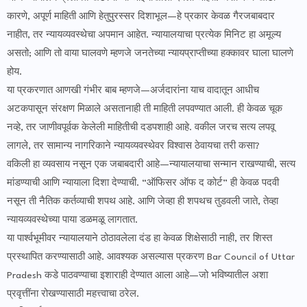
कारणे, अपूर्ण माहिती आणि हेतुपुरस्सर दिशाभूल—हे प्रकार केवळ गैरजबाबदार
नाहीत, तर न्यायव्यवस्थेचा अपमान आहेत. न्यायालयाचा प्रत्येक मिनिट हा अमूल्य
असतो; आणि तो वाया घालवणे म्हणजे जनतेच्या न्यायप्राप्तीच्या हक्कावर घाला घालणे
होय.
या प्रकरणात आणखी गंभीर बाब म्हणजे—अर्जदारांना याच वादातून आधीच
अटकपासून संरक्षण मिळाले असतानाही ती माहिती लपवण्यात आली. ही केवळ चूक
नव्हे, तर जाणीवपूर्वक केलेली माहितीची दडपशाही आहे. वकील जरच सत्य लपवू
लागले, तर सामान्य नागरिकाने न्यायव्यवस्थेवर विश्वास ठेवायचा तरी कसा?
वकिली हा व्यवसाय नसून एक जबाबदारी आहे—न्यायालयाचा सन्मान राखण्याची, सत्य
मांडण्याची आणि न्यायाला दिशा देण्याची. “ऑफिसर ऑफ द कोर्ट” ही केवळ पदवी
नसून ती नैतिक कर्तव्याची शपथ आहे. आणि जेव्हा ही शपथच तुडवली जाते, तेव्हा
न्यायव्यवस्थेच्या पाया डळमळू लागतात.
या पार्श्वभूमीवर न्यायालयाने ठोठावलेला दंड हा केवळ शिक्षेसाठी नाही, तर शिस्त
प्रस्थापित करण्यासाठी आहे. आवश्यक असल्यास प्रकरण Bar Council of Uttar
Pradesh कडे पाठवण्याचा इशाराही देण्यात आला आहे—जो भविष्यातील अशा
प्रवृत्तींना रोखण्यासाठी महत्त्वाचा ठरेल.