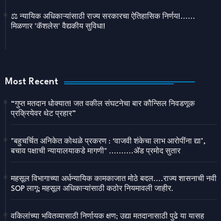
⚖️ न्यायिक अधिकाऱ्यांसाठी राज्य सरकारचा ऐतिहासिक निर्णय!......
मिळणार 'कॅशलेस' वैद्यकीय सुविधा!
Most Recent
“गुप्त मतदान धोक्यात! जत वकील संघटनेचा बार कौन्सिल निवडणूक
प्रक्रियेवर थेट प्रहार”
"बहुचर्चित अनिकेत कोथळे प्रकरण : ‘वाजवी शंकेचा लाभ आरोपींना द्या’,
बचाव पक्षाची न्यायालयाकडे मागणी" ..........ॲड प्रमोद सुतार
महसूल विभागाच्या अर्धन्यायिक कामकाजात मोठे बदल....राज्य शासनाची नवी
SOP लागू; महसूल अधिकाऱ्यांसाठी कठोर नियमावली जाहीर.
वकिलांच्या भवितव्यासाठी निर्णायक क्षण; उद्या मतदानासाठी पुढे या यासह