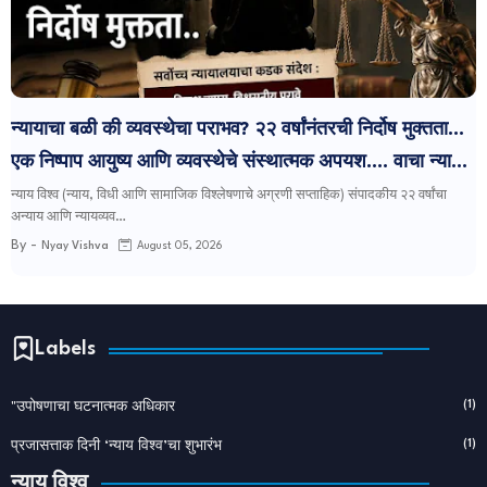
न्यायाचा बळी की व्यवस्थेचा पराभव? २२ वर्षांनंतरची निर्दोष मुक्तता...
एक निष्पाप आयुष्य आणि व्यवस्थेचे संस्थात्मक अपयश.... वाचा न्याय
विश्व साप्ताहिक मधला आजचा विशेष संपादकीय लेख...
न्याय विश्व (न्याय, विधी आणि सामाजिक विश्लेषणाचे अग्रणी सप्ताहिक) संपादकीय २२ वर्षांचा
अन्याय आणि न्यायव्यव…
By -
Nyay Vishva
August 05, 2026
Labels
(1)
"उपोषणाचा घटनात्मक अधिकार
(1)
प्रजासत्ताक दिनी ‘न्याय विश्व’चा शुभारंभ
न्याय विश्व