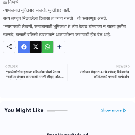
⚖️ निष्कर्ष
न्यायालयात युक्तिवाद चालतो, युक्तीवाद नाही.
सत्य लपवून मिळवलेला दिलासा हा न्याय नसतो—तो फसवणूक असते.
“न्यायासाठी लेखणी, समाजासाठी भूमिका!” हे ध्येय केवळ घोषवाक्य न राहता कृतीत
उतरावे, यासाठी वकिली व्यवसायाने आत्मपरीक्षण करण्याची हीच वेळ आहे.
OLDER
NEWER
“हल्लेखोरांना इशारा: वकिलांचा संघर्ष पेटला
संशोधन क्षेत्रात AI चे वर्चस्व; विवेकानंद
“वकील संरक्षण कायद्याची मागणी तीव्र; ॲड.
कॉलेजमध्ये प्रभावी मार्गदर्शन
प्रमोद भोकरे
You Might Like
Show more