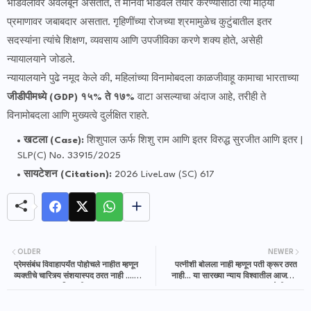
भांडवलावर अवलंबून असतात, ते मानवी भांडवल तयार करण्यासाठी त्या मोठ्या
प्रमाणावर जबाबदार असतात. गृहिणींच्या रोजच्या श्रमामुळेच कुटुंबातील इतर
सदस्यांना त्यांचे शिक्षण, व्यवसाय आणि उपजीविका करणे शक्य होते, असेही
न्यायालयाने जोडले.
​न्यायालयाने पुढे नमूद केले की, महिलांच्या विनामोबदला काळजीवाहू कामाचा भारताच्या
जीडीपीमध्ये (GDP) १५% ते १७%
वाटा असल्याचा अंदाज आहे, तरीही ते
विनामोबदला आणि मुख्यत्वे दुर्लक्षित राहते.
खटला (Case):
शिशुपाल ऊर्फ शिशु राम आणि इतर विरुद्ध सुरजीत आणि इतर |
SLP(C) No. 33915/2025
सायटेशन (Citation):
2026 LiveLaw (SC) 617
OLDER
NEWER
प्रेमसंबंध विवाहापर्यंत पोहोचले नाहीत म्हणून
पत्नीशी बोलला नाही म्हणून पती क्रूर ठरत
व्यक्तीचे चारित्र्य संशयास्पद ठरत नाही ....
नाही... या सारख्या न्याय विश्वातील आजच्या
यासारख्या न्याय विश्वातील आजच्या ठळक
घडामोडी पहा
घडामोडी पहा