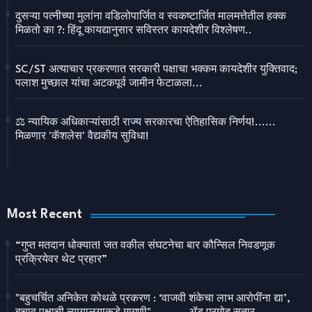
दुसऱ्या पत्नीच्या मुलांना वडिलोपार्जित व स्वकष्टार्जित मालमत्तेतील हक्क
मिळतो का ?: हिंदू कायद्यानुसार सविस्तर कायदेशीर विश्लेषण..
SC/ST अत्याचार प्रकरणात सरकारी पक्षाचा भक्कम कायदेशीर युक्तिवाद;
पलाश मुच्छाल यांचा अटकपूर्व जामीन फेटाळला...
⚖️ न्यायिक अधिकाऱ्यांसाठी राज्य सरकारचा ऐतिहासिक निर्णय!......
मिळणार 'कॅशलेस' वैद्यकीय सुविधा!
Most Recent
“गुप्त मतदान धोक्यात! जत वकील संघटनेचा बार कौन्सिल निवडणूक
प्रक्रियेवर थेट प्रहार”
"बहुचर्चित अनिकेत कोथळे प्रकरण : ‘वाजवी शंकेचा लाभ आरोपींना द्या’,