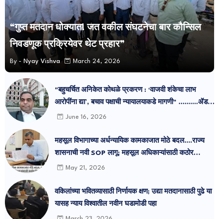
“गुप्त मतदान धोक्यात! जत वकील संघटनेचा बार कौन्सिल
निवडणूक प्रक्रियेवर थेट प्रहार”
By -
Nyay Vishva
March 24, 2026
"बहुचर्चित अनिकेत कोथळे प्रकरण : ‘वाजवी शंकेचा लाभ
आरोपींना द्या’, बचाव पक्षाची न्यायालयाकडे मागणी" ..........ॲड
प्रमोद सुतार
June 16, 2026
महसूल विभागाच्या अर्धन्यायिक कामकाजात मोठे बदल....राज्य
शासनाची नवी SOP लागू; महसूल अधिकाऱ्यांसाठी कठोर
नियमावली जाहीर.
May 21, 2026
वकिलांच्या भवितव्यासाठी निर्णायक क्षण; उद्या मतदानासाठी पुढे या
यासह न्याय विश्वातील नवीन घडामोडी पहा
March 23, 2026