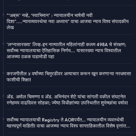
"‘अब्रू’ नव्हे, ‘स्वाभिमान’ : न्यायालयीन भाषेची नवी
दिशा"....न्यायव्यवस्थेचा नवा अध्याय" वाचा आजचा न्याय विश्व संपादकीय
लेख
'लग्नासारख्या' लिव्ह-इन नात्यातील महिलांनाही कलम 498A चे संरक्षण;
सर्वोच्च न्यायालयाचा ऐतिहासिक निर्णय... यासारख्या न्याय विश्वातील
आजच्या ठळक घडामोडी पहा
करजगीतील ४ वर्षांच्या चिमुरडीवर अत्याचार करून खून करणाऱ्या नरधमासा
फाशीची शिक्षा!
ॲड. अमोल चिमण्णा व ॲड. अभिनंदन शेटे यांचा सांगली वकील संघटनेत
स्नेहमय वाढदिवस सोहळा; ज्येष्ठ विधीज्ञांच्या उपस्थितीत शुभेच्छांचा वर्षाव!
सर्वोच्च न्यायालयाची Registry ते AORपर्यंत… न्यायालयीन व्यवस्थेची
महत्त्वपूर्ण माहिती! वाचा आजच्या न्याय विश्व साप्ताहिकातील विशेष वृत्तांत...