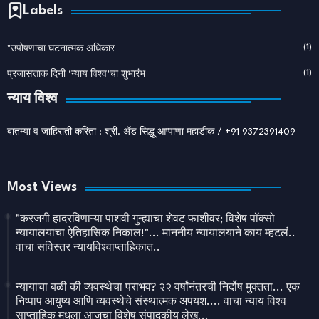
Labels
(1)
"उपोषणाचा घटनात्मक अधिकार
(1)
प्रजासत्ताक दिनी ‘न्याय विश्व’चा शुभारंभ
न्याय विश्व
बातम्या व जाहिराती करिता : श्री. ॲड सिद्धू आप्पाणा महाडीक / +91 9372391409
Most Views
"करजगी हादरविणाऱ्या पाशवी गुन्ह्याचा शेवट फाशीवर; विशेष पॉक्सो
न्यायालयाचा ऐतिहासिक निकाल!"... माननीय न्यायालयाने काय म्हटलं..
वाचा सविस्तर न्यायविश्वाप्ताहिकात..
न्यायाचा बळी की व्यवस्थेचा पराभव? २२ वर्षांनंतरची निर्दोष मुक्तता... एक
निष्पाप आयुष्य आणि व्यवस्थेचे संस्थात्मक अपयश.... वाचा न्याय विश्व
साप्ताहिक मधला आजचा विशेष संपादकीय लेख...