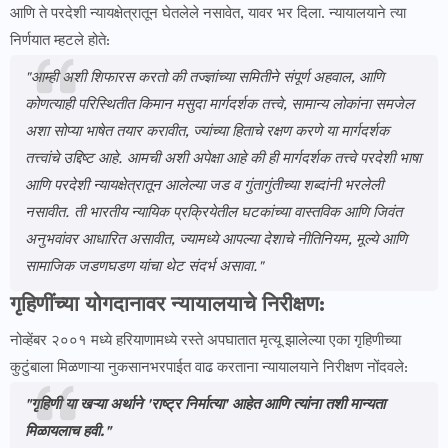
आणि ते परदेशी न्यायक्षेत्रातून घेतलेले नसावेत, यावर भर दिला. न्यायालयाने त्या
निर्णयात म्हटले होते:
​"आम्ही अशी शिफारस करतो की तज्ज्ञांच्या समितीने संपूर्ण अहवाल, आणि
कोणत्याही परिस्थितीत किमान मसुदा मार्गदर्शक तत्त्वे, सामान्य लोकांना समजेल
अशा सोप्या भाषेत तयार करावीत, ज्यांच्या हिताचे रक्षण करणे या मार्गदर्शक
तत्त्वांचे उद्दिष्ट आहे. आमची अशी अपेक्षा आहे की ही मार्गदर्शक तत्त्वे परदेशी भाषा
आणि परदेशी न्यायक्षेत्रातून आलेल्या जड व गुंतागुंतीच्या शब्दांनी भरलेली
नसावीत. ती भारतीय न्यायिक प्रक्रियेतील घटकांच्या वास्तविक आणि जिवंत
अनुभवांवर आधारित असावीत, ज्यामध्ये आपल्या देशाचे नीतिनियम, मूल्ये आणि
सामाजिक जडणघडण यांचा थेट संदर्भ असावा."
गृहिणींच्या योगदानावर न्यायालयाचे निरीक्षण:
​नोव्हेंबर २००१ मध्ये हरियाणामध्ये रस्ते अपघातात मृत्यू झालेल्या एका गृहिणीच्या
कुटुंबाला मिळणाऱ्या नुकसानभरपाईत वाढ करताना न्यायालयाने निरीक्षण नोंदवले:
"गृहिणी या खऱ्या अर्थाने 'राष्ट्र निर्मात्या' आहेत आणि त्यांना तशी मान्यता
मिळायलाच हवी."