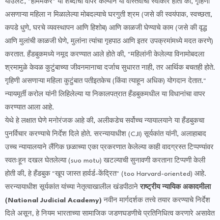
याउलट, "होममेकर" या शब्दाचा वापर केल्याने या वास्तवाचा स्वीकार होतो की, गृहिणी
असणाऱ्या महिला न मिळालेल्या मोबदल्याचे घरगुती श्रम (जसे की स्वयंपाक, स्वच्छता,
कपडे धुणे, घरचे व्यवस्थापन आणि हिशोब) आणि काळजी घेण्याचे काम (जसे की वृद्ध
आणि मुलांची काळजी घेणे, मुलांना त्यांचा गृहपाठ आणि इतर उपक्रमांमध्ये मदत करणे)
करतात. हँडबुकमध्ये नमूद करण्यात आले होते की, "महिलांनी केलेल्या विनामोबदला
श्रमामुळे केवळ कुटुंबाच्या जीवनमानाचा दर्जाच सुधारत नाही, तर आर्थिक बचतही होते.
गृहिणी असणाऱ्या महिला कुटुंबात पतीइतकेच (किंवा त्याहून अधिक) योगदान देतात."
न्यायमूर्ती करोल यांनी लिहिलेल्या या निकालपत्रात हँडबुकमधील या विधानांचा वापर
करण्यात आला आहे.
​येथे हे लक्षात घेणे मनोरंजक आहे की, अलीकडेच सर्वोच्च न्यायालयाने या हँडबुकचा
पुनर्विचार करण्याचे निर्देश दिले होते. सरन्यायाधीश (CJI) सूर्यकांत यांनी, अलाहाबाद
उच्च न्यायालयाने लैंगिक छळाच्या एका प्रकरणात केलेल्या काही वादग्रस्त टिप्पण्यांवर
स्वतःहून दखल घेतलेल्या (suo motu) खटल्याची सुनावणी करताना टिप्पणी केली
होती की, हे हँडबुक "खूप जास्त हार्वर्ड-केंद्रित" (too Harvard-oriented) आहे.
​सरन्यायाधीश सूर्यकांत यांच्या नेतृत्वाखालील खंडपीठाने
राष्ट्रीय न्यायिक अकादमीला
(National Judicial Academy)
नवीन मार्गदर्शक तत्त्वे तयार करण्याचे निर्देश
दिले असून, हे नियम भारताच्या सामाजिक जडणघडणीचे प्रतिनिधित्व करणारे असावेत