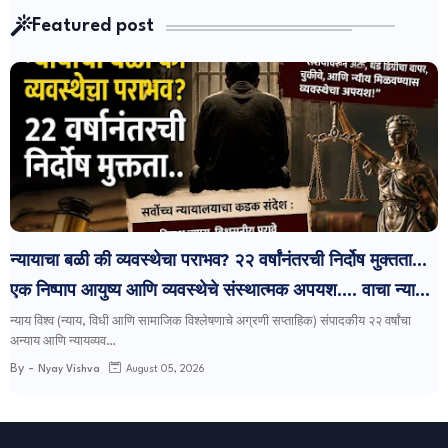
Featured post
न्यायाचा बळी की व्यवस्थेचा पराभव? २२ वर्षांनंतरची निर्दोष मुक्तता...
एक निष्पाप आयुष्य आणि व्यवस्थेचे संस्थात्मक अपयश.... वाचा न्याय
विश्व साप्ताहिक मधला आजचा विशेष संपादकीय लेख...
न्याय विश्व (न्याय, विधी आणि सामाजिक विश्लेषणाचे अग्रणी सप्ताहिक) संपादकीय २२ वर्षांचा
अन्याय आणि न्यायव्यव…
By -
Nyay Vishva
August 05, 2026