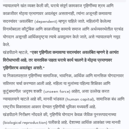
न्यायालयाने खंत व्यक्त केली की, घराचे संपूर्ण कामकाज गृहिणींच्या श्रम आणि
काळजीवर मोठ्या प्रमाणावर अवलंबून असतानाही, त्यांना अजूनही कमावत्या
सदस्यांवर 'अवलंबित' (dependent) म्हणून पाहिले जाते. महिलांनी केलेल्या
विनामोबदला कौटुंबिक आणि काळजीवाहू कामाचे समाज आणि अर्थव्यवस्थेतील प्रचंड
योगदान असूनही आर्थिकदृष्ट्या त्याचे अवमूल्यन केले जाते, असे न्यायालयाने नमूद
केले.
​खंडपीठाने म्हटले,
"एका गृहिणीला कमावत्या सदस्यांवर अवलंबित म्हणणे हे अत्यंत
विरोधाभासी आहे, तर वास्तविक पाहता घराचे कार्य चालणे हे मोठ्या प्रमाणावर
गृहिणीवरच अवलंबून असते."
​या निकालपत्रात गृहिणींच्या सामाजिक, भावनिक, आर्थिक आणि मानसिक योगदानावर
सविस्तर चर्चा करण्यात आली आहे. महिला या मुलांच्या पहिल्या शिक्षिका आणि
कुटुंबामागील 'अदृश्य शक्ती' (unseen force) आहेत, असा उल्लेख करत
न्यायालयाने म्हटले आहे की, मानवी भांडवल (human capital), सामाजिक बंध आणि
राष्ट्रीय विकासाला आकार देण्यात गृहिणींची भूमिका मध्यवर्ती आहे.
​खंडपीठाने निरीक्षण नोंदवले की, गृहिणींचे योगदान केवळ जैविक पुनरुत्पादनाच्या
(biological reproduction) पलीकडे आहे. देशाच्या आर्थिक आकांक्षा ज्या मानवी