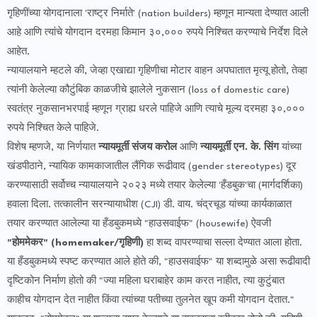
गृहिणींच्या योगदानाला 'राष्ट्र निर्माते' (nation builders) म्हणून मान्यता देण्यात आली
आहे आणि त्यांचे योगदान दरमहा किमान ३०,००० रुपये निश्चित करण्याचे निर्देश दिले
आहेत.
​न्यायालयाने म्हटले की, जेव्हा एखाद्या गृहिणीचा मोटार वाहन अपघातात मृत्यू होतो, तेव्हा
त्यांनी केलेल्या कौटुंबिक काळजीचे झालेले नुकसान (loss of domestic care)
स्वतंत्र नुकसानभरपाई म्हणून ग्राह्य धरले पाहिजे आणि त्याचे मूल्य दरमहा ३०,०००
रुपये निश्चित केले पाहिजे.
​विशेष म्हणजे, या निर्णयात
न्यायमूर्ती संजय करोल
आणि
न्यायमूर्ती एन. के. सिंग
यांच्या
खंडपीठाने, न्यायिक कामकाजातील लैंगिक रूढीवाद (gender stereotypes) दूर
करण्यासाठी सर्वोच्च न्यायालयाने २०२३ मध्ये तयार केलेल्या 'हँडबुक'चा (मार्गदर्शिका)
हवाला दिला. तत्कालीन सरन्यायाधीश (CJI) डी. वाय. चंद्रचूड यांच्या कार्यकाळात
तयार करण्यात आलेल्या या हँडबुकमध्ये "हाउसवाईफ" (housewife) ऐवजी
"होममेकर" (homemaker/गृहिणी)
हा शब्द वापरण्याचा सल्ला देण्यात आला होता.
​या हँडबुकमध्ये स्पष्ट करण्यात आले होते की, "हाउसवाईफ" या शब्दामुळे असा रूढीवादी
दृष्टिकोन निर्माण होतो की "ज्या महिला घराबाहेर काम करत नाहीत, त्या कुटुंबात
काहीच योगदान देत नाहीत किंवा त्यांच्या पतीच्या तुलनेत खूप कमी योगदान देतात."