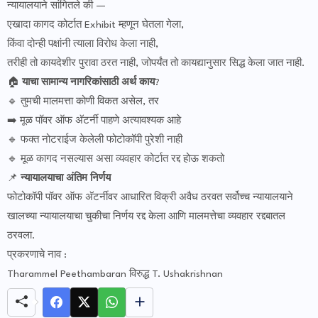
न्यायालयाने सांगितले की —
एखादा कागद कोर्टात Exhibit म्हणून घेतला गेला,
किंवा दोन्ही पक्षांनी त्याला विरोध केला नाही,
तरीही तो कायदेशीर पुरावा ठरत नाही, जोपर्यंत तो कायद्यानुसार सिद्ध केला जात नाही.
🏠
याचा सामान्य नागरिकांसाठी अर्थ काय
?
🔹 तुमची मालमत्ता कोणी विकत असेल, तर
➡️ मूळ पॉवर ऑफ अ‍ॅटर्नी पाहणे अत्यावश्यक आहे
🔹 फक्त नोटराईज केलेली फोटोकॉपी पुरेशी नाही
🔹 मूळ कागद नसल्यास असा व्यवहार कोर्टात रद्द होऊ शकतो
📌
न्यायालयाचा अंतिम निर्णय
फोटोकॉपी पॉवर ऑफ अ‍ॅटर्नीवर आधारित विक्री अवैध ठरवत सर्वोच्च न्यायालयाने
खालच्या न्यायालयाचा चुकीचा निर्णय रद्द केला आणि मालमत्तेचा व्यवहार रद्दबातल
ठरवला.
प्रकरणाचे नाव :
Tharammel Peethambaran विरुद्ध T. Ushakrishnan