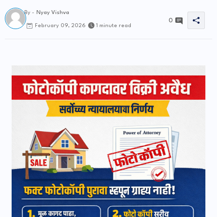
By -
Nyay Vishva
0
1 minute read
February 09, 2026