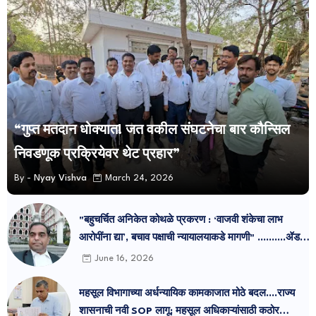
“गुप्त मतदान धोक्यात! जत वकील संघटनेचा बार कौन्सिल
निवडणूक प्रक्रियेवर थेट प्रहार”
By -
Nyay Vishva
March 24, 2026
"बहुचर्चित अनिकेत कोथळे प्रकरण : ‘वाजवी शंकेचा लाभ
आरोपींना द्या’, बचाव पक्षाची न्यायालयाकडे मागणी" ..........ॲड
प्रमोद सुतार
June 16, 2026
महसूल विभागाच्या अर्धन्यायिक कामकाजात मोठे बदल....राज्य
शासनाची नवी SOP लागू; महसूल अधिकाऱ्यांसाठी कठोर