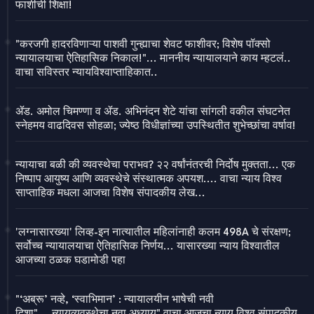
फाशीची शिक्षा!
"करजगी हादरविणाऱ्या पाशवी गुन्ह्याचा शेवट फाशीवर; विशेष पॉक्सो
न्यायालयाचा ऐतिहासिक निकाल!"... माननीय न्यायालयाने काय म्हटलं..
वाचा सविस्तर न्यायविश्वाप्ताहिकात..
ॲड. अमोल चिमण्णा व ॲड. अभिनंदन शेटे यांचा सांगली वकील संघटनेत
स्नेहमय वाढदिवस सोहळा; ज्येष्ठ विधीज्ञांच्या उपस्थितीत शुभेच्छांचा वर्षाव!
न्यायाचा बळी की व्यवस्थेचा पराभव? २२ वर्षांनंतरची निर्दोष मुक्तता... एक
निष्पाप आयुष्य आणि व्यवस्थेचे संस्थात्मक अपयश.... वाचा न्याय विश्व
साप्ताहिक मधला आजचा विशेष संपादकीय लेख...
'लग्नासारख्या' लिव्ह-इन नात्यातील महिलांनाही कलम 498A चे संरक्षण;
सर्वोच्च न्यायालयाचा ऐतिहासिक निर्णय... यासारख्या न्याय विश्वातील
आजच्या ठळक घडामोडी पहा
"‘अब्रू’ नव्हे, ‘स्वाभिमान’ : न्यायालयीन भाषेची नवी