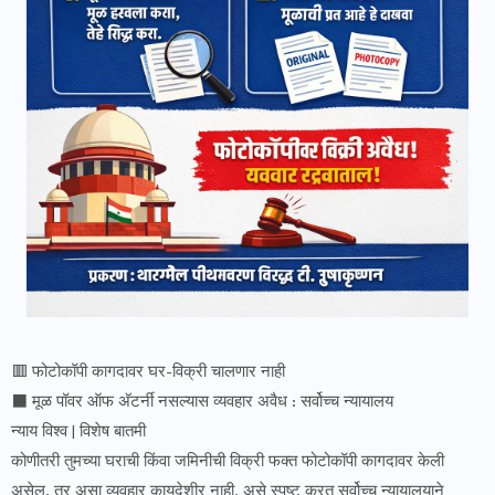
🟥 फोटोकॉपी कागदावर घर-विक्री चालणार नाही
⬛ मूळ पॉवर ऑफ अ‍ॅटर्नी नसल्यास व्यवहार अवैध : सर्वोच्च न्यायालय
न्याय विश्व | विशेष बातमी
कोणीतरी तुमच्या घराची किंवा जमिनीची विक्री फक्त फोटोकॉपी कागदावर केली
असेल, तर असा व्यवहार कायदेशीर नाही, असे स्पष्ट करत सर्वोच्च न्यायालयाने