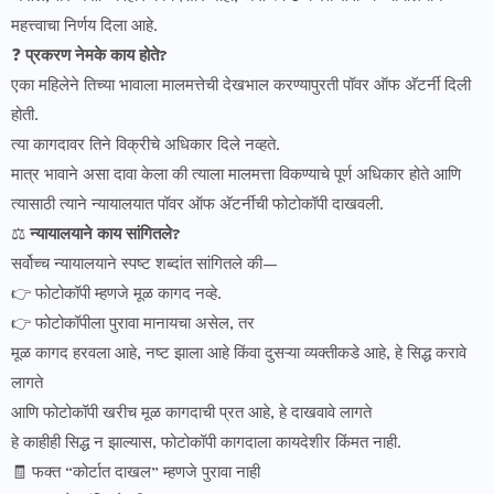
महत्त्वाचा निर्णय दिला आहे.
❓
प्रकरण नेमके काय होते?
एका महिलेने तिच्या भावाला मालमत्तेची देखभाल करण्यापुरती पॉवर ऑफ अ‍ॅटर्नी दिली
होती.
त्या कागदावर तिने विक्रीचे अधिकार दिले नव्हते.
मात्र भावाने असा दावा केला की त्याला मालमत्ता विकण्याचे पूर्ण अधिकार होते आणि
त्यासाठी त्याने न्यायालयात पॉवर ऑफ अ‍ॅटर्नीची फोटोकॉपी दाखवली.
⚖️
न्यायालयाने काय सांगितले?
सर्वोच्च न्यायालयाने स्पष्ट शब्दांत सांगितले की—
👉 फोटोकॉपी म्हणजे मूळ कागद नव्हे.
👉 फोटोकॉपीला पुरावा मानायचा असेल, तर
मूळ कागद हरवला आहे, नष्ट झाला आहे किंवा दुसऱ्या व्यक्तीकडे आहे, हे सिद्ध करावे
लागते
आणि फोटोकॉपी खरीच मूळ कागदाची प्रत आहे, हे दाखवावे लागते
हे काहीही सिद्ध न झाल्यास, फोटोकॉपी कागदाला कायदेशीर किंमत नाही.
🧾 फक्त “कोर्टात दाखल” म्हणजे पुरावा नाही