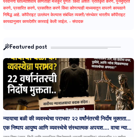
परवानगी घेतल्याशिवाय कोणताही मजकूर पूर्णतः किंवा अंशतः प्रतिकृत करणे, पुनर्मुद्रित
करणे, प्रसारित करणे, प्रकाशित करणे किंवा कोणत्याही माध्यमातून वापरणे कायद्याने
निषिद्ध आहे. कॉपीराइट उल्लंघन केल्यास संबंधित व्यक्ती/संस्थेवर भारतीय कॉपीराइट
कायद्यानुसार कायदेशीर कारवाई केली जाईल. - संपादक
Featured post
न्यायाचा बळी की व्यवस्थेचा पराभव? २२ वर्षांनंतरची निर्दोष मुक्तता...
एक निष्पाप आयुष्य आणि व्यवस्थेचे संस्थात्मक अपयश.... वाचा न्याय