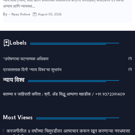
विश्व साप्ताहिक मधला आजचा विशेष संपादकीय लेख...
न्याय विश्व (न्याय, विधी आणि सामाजिक विश्लेषणाचे अग्रणी सप्ताहिक) संपादकीय २२ वर्षांचा
अन्याय आणि न्यायव्यव…
By -
Nyay Vishva
August 05, 2026
Labels
(1)
"उपोषणाचा घटनात्मक अधिकार
(1)
प्रजासत्ताक दिनी ‘न्याय विश्व’चा शुभारंभ
न्याय विश्व
बातम्या व जाहिराती करिता : श्री. ॲड सिद्धू आप्पाणा महाडीक / +91 9372391409
Most Views
करजगीतील ४ वर्षांच्या चिमुरडीवर अत्याचार करून खून करणाऱ्या नरधमासा