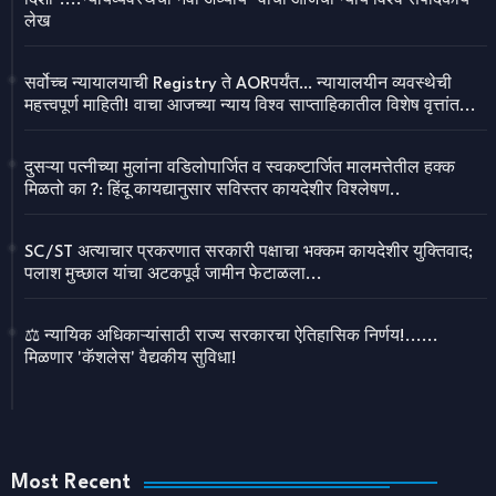
दिशा"....न्यायव्यवस्थेचा नवा अध्याय" वाचा आजचा न्याय विश्व संपादकीय
लेख
सर्वोच्च न्यायालयाची Registry ते AORपर्यंत… न्यायालयीन व्यवस्थेची
महत्त्वपूर्ण माहिती! वाचा आजच्या न्याय विश्व साप्ताहिकातील विशेष वृत्तांत...
दुसऱ्या पत्नीच्या मुलांना वडिलोपार्जित व स्वकष्टार्जित मालमत्तेतील हक्क
मिळतो का ?: हिंदू कायद्यानुसार सविस्तर कायदेशीर विश्लेषण..
SC/ST अत्याचार प्रकरणात सरकारी पक्षाचा भक्कम कायदेशीर युक्तिवाद;
पलाश मुच्छाल यांचा अटकपूर्व जामीन फेटाळला...
⚖️ न्यायिक अधिकाऱ्यांसाठी राज्य सरकारचा ऐतिहासिक निर्णय!......
मिळणार 'कॅशलेस' वैद्यकीय सुविधा!
Most Recent